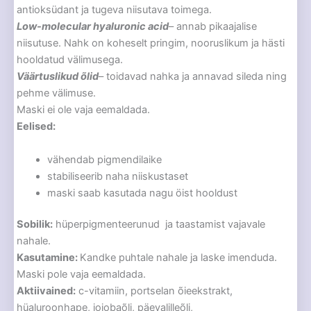
antioksüdant ja tugeva niisutava toimega.
Low-molecular hyaluronic acid
– annab pikaajalise
niisutuse. Nahk on koheselt pringim, nooruslikum ja hästi
hooldatud välimusega.
Väärtuslikud õlid
– toidavad nahka ja annavad sileda ning
pehme välimuse.
Maski ei ole vaja eemaldada.
Eelised:
vähendab pigmendilaike
stabiliseerib naha niiskustaset
maski saab kasutada nagu öist hooldust
Sobilik:
hüperpigmenteerunud ja taastamist vajavale
nahale.
Kasutamine:
Kandke puhtale nahale ja laske imenduda.
Maski pole vaja eemaldada.
Aktiivained:
c-vitamiin, portselan õieekstrakt,
hüaluroonhape, jojobaõli, päevalilleõli,