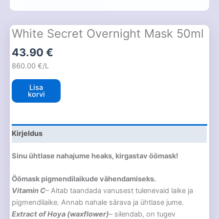
White Secret Overnight Mask 50ml
43.90
€
860.00 €/L
Lisa
korvi
Kirjeldus
Sinu ühtlase nahajume heaks, kirgastav öömask!
Öömask pigmendilaikude vähendamiseks.
Vitamin C
– Aitab taandada vanusest tulenevaid laike ja
pigmendilaike. Annab nahale särava ja ühtlase jume.
Extract of Hoya (waxflower)
– silendab, on tugev