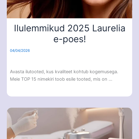
Ilulemmikud 2025 Laurelia
e-poes!
04/04/2026
Avasta ilutooted, kus kvaliteet kohtub kogemusega.
Meie TOP 15 nimekiri toob esile tooted, mis on …