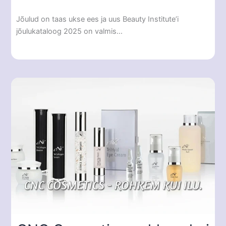
Jõulud on taas ukse ees ja uus Beauty Institute’i
jõulukataloog 2025 on valmis…