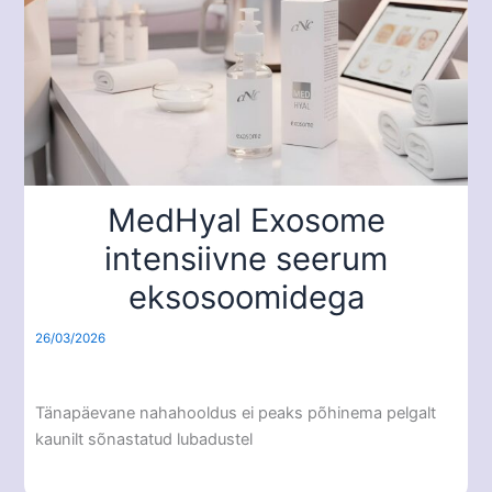
MedHyal Exosome
intensiivne seerum
eksosoomidega
26/03/2026
Tänapäevane nahahooldus ei peaks põhinema pelgalt
kaunilt sõnastatud lubadustel