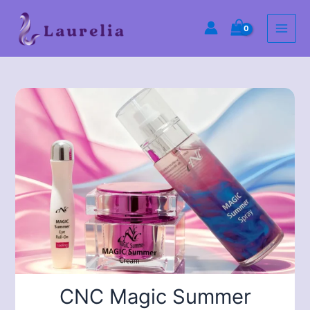
Skip
Main
to
Men
content
CNC Magic Summer