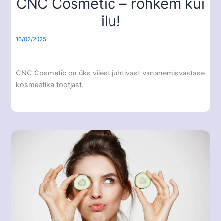
CNC Cosmetic – rohkem kui
ilu!
16/02/2025
CNC Cosmetic on üks viiest juhtivast vananemisvastase
kosmeetika tootjast.