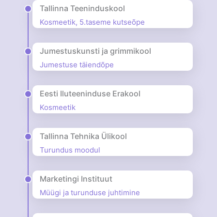
Tallinna Teeninduskool
Kosmeetik, 5.taseme kutseõpe
Jumestuskunsti ja grimmikool
Jumestuse täiendõpe
Eesti Iluteeninduse Erakool
Kosmeetik
Tallinna Tehnika Ülikool
Turundus moodul
Marketingi Instituut
Müügi ja turunduse juhtimine