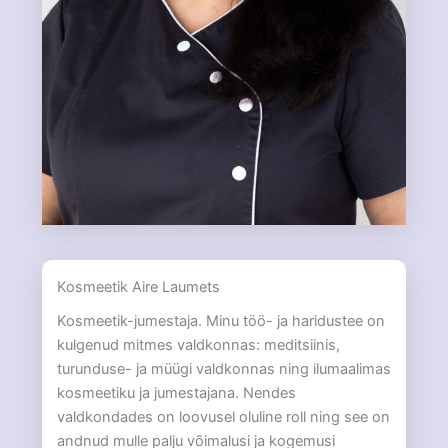
Kosmeetik Aire Laumets
Kosmeetik-jumestaja. Minu töö- ja haridustee on
kulgenud mitmes valdkonnas: meditsiinis,
turunduse- ja müügi valdkonnas ning ilumaalimas
kosmeetiku ja jumestajana. Nendes
valdkondades on loovusel oluline roll ning see on
andnud mulle palju võimalusi ja kogemusi