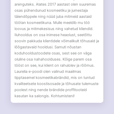
arenguteks. Alates 2017 aastast olen suuremas
osas pühendunud kosmeetiku ja jumestaja
täiendõppele ning nüüd juba mitmeid aastaid
töötan kosmeetikuna. Mulle meeldib mu töö
loovus ja mitmekesisus ning vahetud kliendid.
Iluhooldus on osa inimese heaolust, seetõttu
soovin pakkuda klientidele võimalikult tõhusaid ja
lõõgastavaid hooldusi. Samuti nõustan
koduhooldustoodete osas, sest see on väga
oluline osa nahahoolduses. Kõige parem osa
tööst on see, kui klient on rahulolev ja rõõmus.
Laurelia e-poodi olen valinud maailmas
tipptasemel kosmeetikabrändid, mis on tuntud
kvaliteetsete koostisosade ja tõhusate tulemuste
poolest ning nende brändide proffitooteid
kasutan ka salongis. Kohtumisteni!