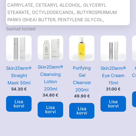
CAPRYLATE, CETEARYL ALCOHOL, GLYCERYL
STEARATE, OCTYLDODECANOL, BUTYROSPERMUM
PARKII (SHEA) BUTTER, PENTYLENE GLYCOL,
HYDROGENATED COCO-GLYCERIDES, HYDROGENATED
Seotud tooted
VEGETABLE OIL, STEARETH-21, HYDROLYZED ULVA
LACTUCA EXTRACT, SODIUM HYALURONATE,
ALLANTOIN, RETINYL PALMITATE, BISABOLOL,
HYDROLYZED PEARL, DIMETHICONE, HELIANTHUS
ANNUUS (SUNFLOWER) SEED OIL, SACCHARIDE
Skin2Derm®
Purifying
Skin2Derm®
Skin2Derm®
ISOMERATE, MARIS SAL [SEA SALT], XANTHAN GUM,
Cleansing
Gel
C
Straight
Eye Cream
LECITHIN, ASCORBYL PALMITATE, TOCOPHEROL,
Lotion
Cleanser
Mask 50ml
15ml
TETRASODIUM GLUTAMATE DIACETATE,
200ml
54.30
€
31.00
€
200ml
CAPRYLHYDROXAMIC ACID, CAPRYLYL GLYCOL, CITRIC
34.80
€
49.90
€
ACID, SODIUM CITRATE, SODIUM HYDROXIDE, PARFUM
Lisa
Lisa
korvi
korvi
[FRAGRANCE], BENZYL SALICYLATE, GERANIOL,
Lisa
Lisa
korvi
korvi
COUMARIN, PHENOXYETHANOL