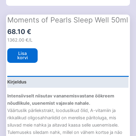
Moments of Pearls Sleep Well 50ml
68.10
€
1362.00 €/L
Lisa
korvi
Kirjeldus
Intensiivselt niisutav vananemisvastane öökreem
nõudlikule, uuenemist vajavale nahale.
Väärtuslik pärliekstrakt, looduslikud õlid, A-vitamiin ja
rikkalikud oligosahhariidid on merelise päritoluga, mis
siluvad meie nahka ja aitavad kaasa selle uuenemisele.
Tulemuseks siledam nahk, millel on vähem kortse ja näo