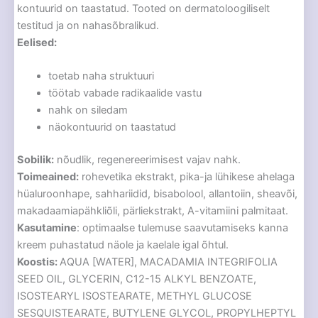
kontuurid on taastatud. Tooted on dermatoloogiliselt
testitud ja on nahasõbralikud.
Eelised:
toetab naha struktuuri
töötab vabade radikaalide vastu
nahk on siledam
näokontuurid on taastatud
Sobilik:
nõudlik, regenereerimisest vajav nahk.
Toimeained:
rohevetika ekstrakt, pika-ja lühikese ahelaga
hüaluroonhape, sahhariidid, bisabolool, allantoiin, sheavõi,
makadaamiapähkliõli, pärliekstrakt, A-vitamiini palmitaat.
Kasutamine
: optimaalse tulemuse saavutamiseks kanna
kreem puhastatud näole ja kaelale igal õhtul.
Koostis:
AQUA [WATER], MACADAMIA INTEGRIFOLIA
SEED OIL, GLYCERIN, C12-15 ALKYL BENZOATE,
ISOSTEARYL ISOSTEARATE, METHYL GLUCOSE
SESQUISTEARATE, BUTYLENE GLYCOL, PROPYLHEPTYL