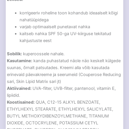
korrigeeriv roheline toon kohandub ideaalselt kõigi
nahatüüpidega
varjab optimaalselt punetavat nahka
kaitseb nahka SPF 50-ga UV-kiirguse tekitatud
kahjustuste eest
Sobilik:
kuperoossele nahale.
Kasutamine:
kanda puhastatud näole näo keskelt külgede
suunas, õrnalt patsutades. Kreemi alla võib kasutada
erinevaid päevakreeme ja seerumeid (Couperose Reducing
sari, Skin Lipid Matrix sari jt)
Aktiivained:
UVA-filter, UVB-filter, pantenool, vitamin E,
lipiidid.
Koostisained:
QUA, C12-15 ALKYL BENZOATE,
ETHYLHEXYL STEARATE, ETHYLHEXYL SALICYLATE,
BUTYL METHOXYDIBENZOYLMETHANE, TITANIUM
DIOXIDE, OCTOCRYLENE, POTASSIUM CETYL