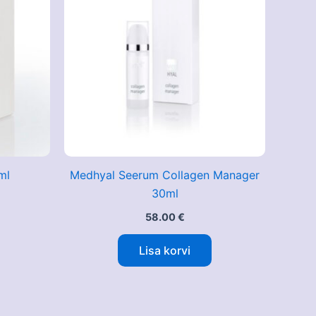
ml
Medhyal Seerum Collagen Manager
30ml
58.00
€
Lisa korvi