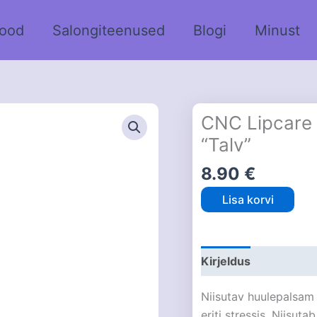
ood
Salongiteenused
Blogi
Minust
CNC Lipcare 
“Talv”
8.90
€
Lisa korvi
Kirjeldus
Niisutav huulepalsam
eriti stressis. Niisut