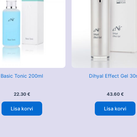
Basic Tonic 200ml
Dihyal Effect Gel 30
22.30
€
43.60
€
Lisa korvi
Lisa korvi