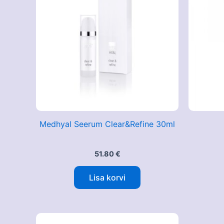
Medhyal Seerum Clear&Refine 30ml
51.80
€
Lisa korvi