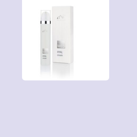
Medhyal Creme 50ml
66.20
€
Lisa korvi