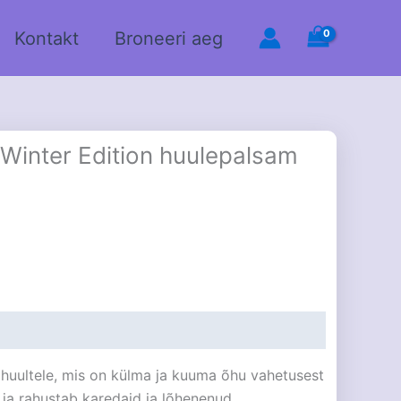
Kontakt
Broneeri aeg
Winter Edition huulepalsam
 huultele, mis on külma ja kuuma õhu vahetusest
ab ja rahustab karedaid ja lõhenenud