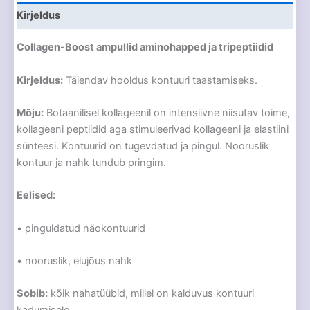
Kirjeldus
Collagen-Boost ampullid aminohapped ja tripeptiidid
Kirjeldus:
Täiendav hooldus kontuuri taastamiseks.
Mõju:
Botaanilisel kollageenil on intensiivne niisutav toime,
kollageeni peptiidid aga stimuleerivad kollageeni ja elastiini
sünteesi. Kontuurid on tugevdatud ja pingul. Nooruslik
kontuur ja nahk tundub pringim.
Eelised:
• pinguldatud näokontuurid
• nooruslik, elujõus nahk
Sobib:
kõik nahatüübid, millel on kalduvus kontuuri