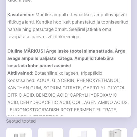
kadumisele.
Kasutamine:
Murdke ampull ettevaatlikult ampulliavaja või
rätikuga lahti. Kandke hoolikalt puhastatud ja tooniseeritud
nahale ning patsutage õrnalt. Seejärel jätkake oma
tavapärase päeva- või öökreemiga.
Oluline MÄRKUS! Ärge laske tootel silma sattuda. Ärge
avage ampulle paljaste kätega. Ampullid tuleb ära
kasutada kohe pärast avamist.
Aktiivained:
Botaaniline kollageen, tripeptiidid
Koostisained: AQUA, GLYCERIN, PHENOXYETHANOL,
XANTHAN GUM, SODIUM CITRATE, CAPRYLYL GLYCOL,
CITRIC ACID, BENZOIC ACID, CAPRYLHYDROXAMIC
ACID, DEHYDROACETIC ACID, COLLAGEN AMINO ACIDS,
LEUCONOSTOC/RADISH ROOT FERMENT FILTRATE,
PALMITOYL TRIPEPTIDE-5
Seotud tooted