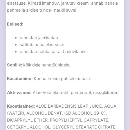
elastsuse. Kiiresti imenduv, jahutav kreem annab nahale
pehme ja siidise tunde- naudi suve!
Eelised:
rahustab ja niisutab
säilitab naha elastsuse
rahustab nahka pärast päevitamist
Sobilik:
kõikidele nahatüüpidele.
Kasutamine:
Kanna kreem puhtale nahale.
Aktiivained:
Aloe Vera ekstrakt, pantenool, nisuglükosiid
Koostisained:
ALOE BARBADENSIS LEAF JUICE, AQUA
(WATER), ALCOHOL DENAT. (SD ALCOHOL 39-C),
DICAPRYLYL ETHER, PROPYLHEPTYL CAPRYLATE,
CETEARYL ALCOHOL, GLYCERYL STEARATE CITRATE,