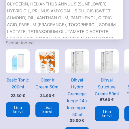
GLYCERIN, HELIANTHUS ANNUUS (SUNFLOWER)
HYBRID OIL, PRUNUS AMYGDALUS DULCIS (SWEET
ALMOND) OIL, XANTHAN GUM, PANTHENOL, CITRIC
ACID, PARFUM (FRAGRANCE), TOCOPHEROL, SODIUM
LACTATE, TETRASODIUM GLUTAMATE DIACETATE,
LACTIC ACID, ETHYLHEXYLGLYCERIN, HELIANTHUS
Seotud tooted
ANNUUS (SUNFLOWER) SEED OIL, ALLANTOIN, SODIUM
HYDROXIDE, PENTYLENE GLYCOL, TOCOPHEROL,
SERINE, UREA, SORBITOL, SODIUM CHLORIDE,
PHENOXYETHANOL, POTASSIUM SORBATE, SODIUM
BENZOATE, COUMARIN, LINALOOL, LIMONENE, ALPHA-
Basic Tonic
Clear It
Dihyal
Dihyal
ISOMETHYL IONONE.
200ml
Cream 50ml
Hydro
Structure
Cremegel
Creme 50ml
F
22.30
€
24.90
€
57.60
€
kerge 24h
kreemgeel
Lisa
Lisa
Lisa
korvi
korvi
50ml
korvi
35.00
€