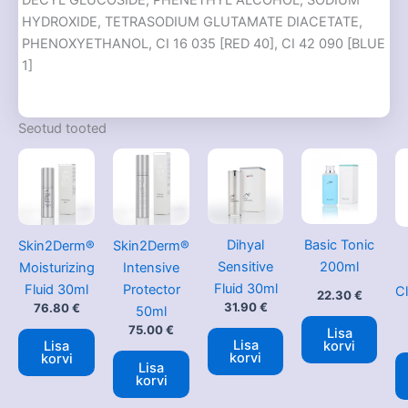
DECYL GLUCOSIDE, PHENETHYL ALCOHOL, SODIUM
HYDROXIDE, TETRASODIUM GLUTAMATE DIACETATE,
PHENOXYETHANOL, CI 16 035 [RED 40], CI 42 090 [BLUE
1]
Seotud tooted
Dihyal
Basic Tonic
Skin2Derm®
Skin2Derm®
Sensitive
200ml
Moisturizing
Intensive
Fluid 30ml
Fluid 30ml
Protector
C
22.30
€
31.90
€
76.80
€
50ml
75.00
€
Lisa
Lisa
korvi
Lisa
korvi
korvi
Lisa
korvi