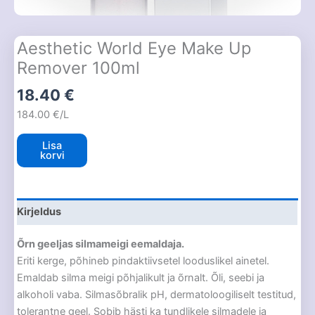
Aesthetic World Eye Make Up
Remover 100ml
18.40
€
184.00 €/L
Lisa
korvi
Kirjeldus
Õrn geeljas silmameigi eemaldaja.
Eriti kerge, põhineb pindaktiivsetel looduslikel ainetel.
Emaldab silma meigi põhjalikult ja õrnalt. Õli, seebi ja
alkoholi vaba. Silmasõbralik pH, dermatoloogiliselt testitud,
tolerantne geel. Sobib hästi ka tundlikele silmadele ja