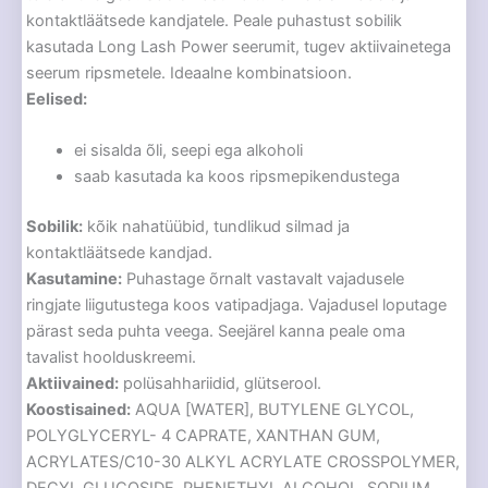
kontaktläätsede kandjatele. Peale puhastust sobilik
kasutada Long Lash Power seerumit, tugev aktiivainetega
seerum ripsmetele. Ideaalne kombinatsioon.
Eelised:
ei sisalda õli, seepi ega alkoholi
saab kasutada ka koos ripsmepikendustega
Sobilik:
kõik nahatüübid, tundlikud silmad ja
kontaktläätsede kandjad.
Kasutamine:
Puhastage õrnalt vastavalt vajadusele
ringjate liigutustega koos vatipadjaga. Vajadusel loputage
pärast seda puhta veega. Seejärel kanna peale oma
tavalist hoolduskreemi.
Aktiivained:
polüsahhariidid, glütserool.
Koostisained:
AQUA [WATER], BUTYLENE GLYCOL,
POLYGLYCERYL- 4 CAPRATE, XANTHAN GUM,
ACRYLATES/C10-30 ALKYL ACRYLATE CROSSPOLYMER,