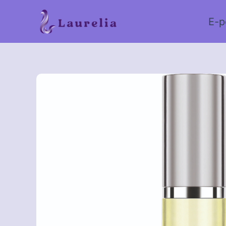
Skip
to
E-p
content