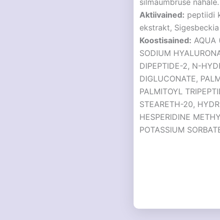
silmaümbruse nahale.
Aktiivained:
peptiidi 
ekstrakt, Sigesbeckia 
Koostisained:
AQUA (
SODIUM HYALURONATE
DIPEPTIDE-2, N-HY
DIGLUCONATE, PALM
PALMITOYL TRIPEPTI
STEARETH-20, HYDR
HESPERIDINE METHY
POTASSIUM SORBAT