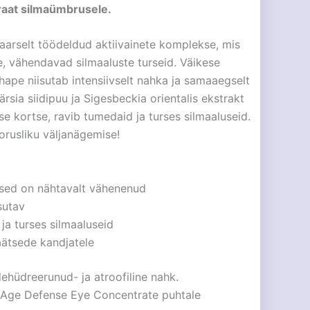
raat silmaümbrusele.
aarselt töödeldud aktiivainete komplekse, mis
, vähendavad silmaaluste turseid. Väikese
ape niisutab intensiivselt nahka ja samaaegselt
rsia siidipuu ja Sigesbeckia orientalis ekstrakt
 kortse, ravib tumedaid ja turses silmaaluseid.
rusliku väljanägemise!
rsed on nähtavalt vähenenud
isutav
ja turses silmaaluseid
äätsede kandjatele
ehüdreerunud- ja atroofiline nahk.
Age Defense Eye Concentrate puhtale