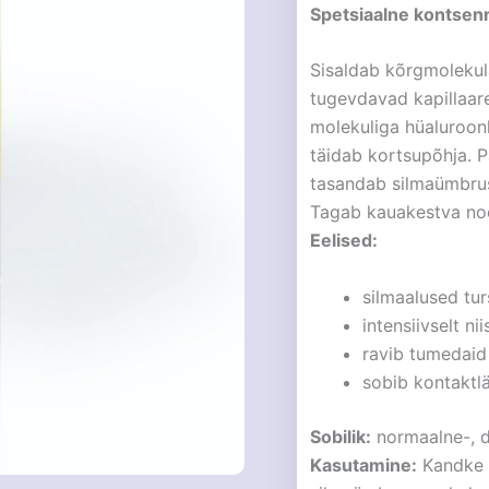
Spetsiaalne kontsen
Sisaldab kõrgmolekul
tugevdavad kapillaare
molekuliga hüaluroonh
täidab kortsupõhja. Pä
tasandab silmaümbruse
Tagab kauakestva noo
Eelised:
silmaalused tu
intensiivselt ni
ravib tumedaid 
sobib kontaktl
Sobilik:
normaalne-, d
Kasutamine:
Kandke 