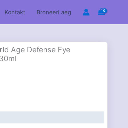
Kontakt
Broneeri aeg
rld Age Defense Eye
 30ml