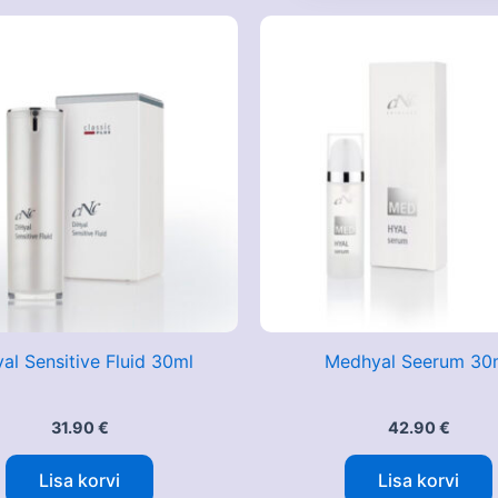
al Sensitive Fluid 30ml
Medhyal Seerum 30
31.90
€
42.90
€
Lisa korvi
Lisa korvi