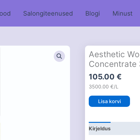
ood
Salongiteenused
Blogi
Minust
Aesthetic Wo
Concentrate
105.00
€
3500.00 €/L
Lisa korvi
Kirjeldus