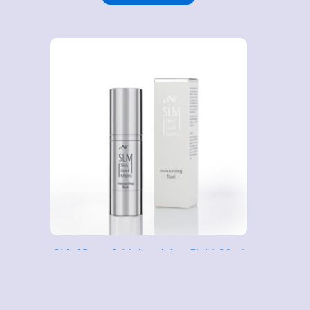
Skin2Derm® Moisturizing Fluid 30ml
76.80
€